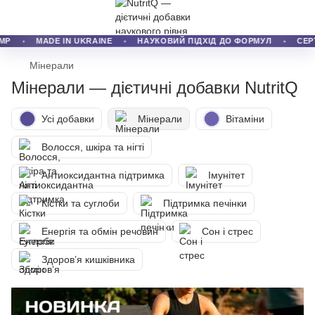
P
MADE IN UKRAINE
НАУКОВИЙ ПІДХІД ДО ФОРМУЛ
СЕРТ
Мінерали
Мінерали — дієтичні добавки NutritQ
Усі добавки
Мінерали
Вітаміни
Волосся, шкіра та нігті
Антиоксидантна підтримка
Імунітет
Кістки та суглоби
Підтримка печінки
Енергія та обмін речовин
Сон і стрес
Здоровʼя кишківника