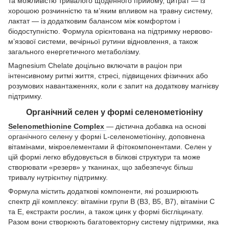
та можливістю тривалого щоденного прийому, цитрат — із
хорошою розчинністю та м’яким впливом на травну систему,
лактат — із додатковим балансом між комфортом і
біодоступністю. Формула орієнтована на підтримку нервово-
м’язової системи, вечірньої рутини відновлення, а також
загального енергетичного метаболізму.
Magnesium Chelate доцільно включати в раціон при
інтенсивному ритмі життя, стресі, підвищених фізичних або
розумових навантаженнях, коли є запит на додаткову магнієву
підтримку.
Органічний селен у формі селенометіоніну
Selenomethionine Complex
— дієтична добавка на основі
органічного селену у формі L-селенометіоніну, доповнена
вітамінами, мікроелементами й фітокомпонентами. Селен у
цій формі легко вбудовується в білкові структури та може
створювати «резерв» у тканинах, що забезпечує більш
тривалу нутрієнтну підтримку.
Формула містить додаткові компоненти, які розширюють
спектр дії комплексу: вітаміни групи B (B3, B5, B7), вітаміни C
та E, екстракти рослин, а також цинк у формі бісгліцинату.
Разом вони створюють багатовекторну систему підтримки, яка