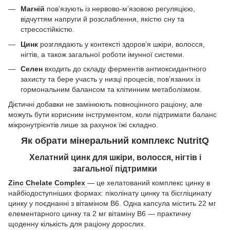
Магній
пов’язують із нервово-м’язовою регуляцією,
відчуттям напруги й розслаблення, якістю сну та
стресостійкістю.
Цинк
розглядають у контексті здоров’я шкіри, волосся,
нігтів, а також загальної роботи імунної системи.
Селен
входить до складу ферментів антиоксидантного
захисту та бере участь у низці процесів, пов’язаних із
гормональним балансом та клітинним метаболізмом.
Дієтичні добавки не замінюють повноцінного раціону, але
можуть бути корисним інструментом, коли підтримати баланс
мікронутрієнтів лише за рахунок їжі складно.
Як обрати мінеральний комплекс NutritQ
Хелатний цинк для шкіри, волосся, нігтів і
загальної підтримки
Zinc Chelate Complex
— це хелатований комплекс цинку в
найбіодоступніших формах: піколінату цинку та бісгліцинату
цинку у поєднанні з вітаміном B6. Одна капсула містить 22 мг
елементарного цинку та 2 мг вітаміну B6 — практичну
щоденну кількість для раціону дорослих.