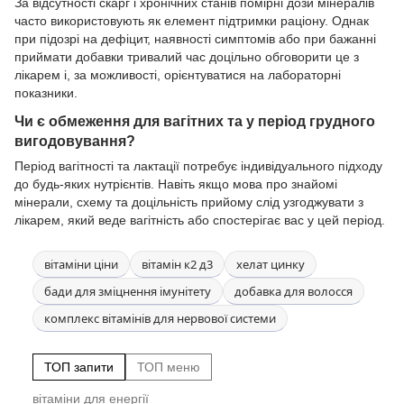
За відсутності скарг і хронічних станів помірні дози мінералів
часто використовують як елемент підтримки раціону. Однак
при підозрі на дефіцит, наявності симптомів або при бажанні
приймати добавки тривалий час доцільно обговорити це з
лікарем і, за можливості, орієнтуватися на лабораторні
показники.
Чи є обмеження для вагітних та у період грудного
вигодовування?
Період вагітності та лактації потребує індивідуального підходу
до будь-яких нутрієнтів. Навіть якщо мова про знайомі
мінерали, схему та доцільність прийому слід узгоджувати з
лікарем, який веде вагітність або спостерігає вас у цей період.
вітаміни ціни
вітамін к2 д3
хелат цинку
бади для зміцнення імунітету
добавка для волосся
комплекс вітамінів для нервової системи
ТОП запити
ТОП меню
вітаміни для енергії
Ус