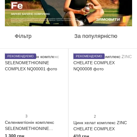
Фільтр
За популярністю
РЕКОМЕНДУЄМО
РЕКОМЕНДУЄМО
3
2
Селенметіонін комплекс
Цинк хелат комплекс ZINC
SELENOMETHIONINE
CHELATE COMPLEX
COMPLEX
1 300 грн
410 грн