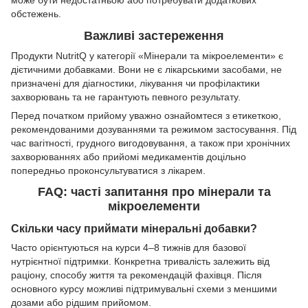
може бути недостатньою або потребувати додаткових
обстежень.
Важливі застереження
Продукти NutritQ у категорії «Мінерали та мікроелементи» є
дієтичними добавками. Вони не є лікарськими засобами, не
призначені для діагностики, лікування чи профілактики
захворювань та не гарантують певного результату.
Перед початком прийому уважно ознайомтеся з етикеткою,
рекомендованими дозуваннями та режимом застосування. Під
час вагітності, грудного вигодовування, а також при хронічних
захворюваннях або прийомі медикаментів доцільно
попередньо проконсультуватися з лікарем.
FAQ: часті запитання про мінерали та
мікроелементи
Скільки часу приймати мінеральні добавки?
Часто орієнтуються на курси 4–8 тижнів для базової
нутрієнтної підтримки. Конкретна тривалість залежить від
раціону, способу життя та рекомендацій фахівця. Після
основного курсу можливі підтримувальні схеми з меншими
дозами або рідшим прийомом.