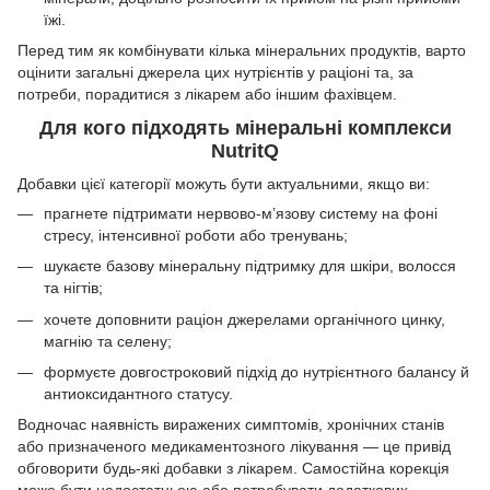
їжі.
Перед тим як комбінувати кілька мінеральних продуктів, варто
оцінити загальні джерела цих нутрієнтів у раціоні та, за
потреби, порадитися з лікарем або іншим фахівцем.
Для кого підходять мінеральні комплекси
NutritQ
Добавки цієї категорії можуть бути актуальними, якщо ви:
прагнете підтримати нервово-м’язову систему на фоні
стресу, інтенсивної роботи або тренувань;
шукаєте базову мінеральну підтримку для шкіри, волосся
та нігтів;
хочете доповнити раціон джерелами органічного цинку,
магнію та селену;
формуєте довгостроковий підхід до нутрієнтного балансу й
антиоксидантного статусу.
Водночас наявність виражених симптомів, хронічних станів
або призначеного медикаментозного лікування — це привід
обговорити будь-які добавки з лікарем. Самостійна корекція