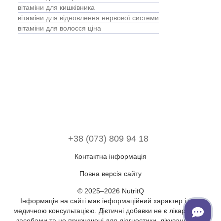
Ві
вітаміни для кишківника
Ан
вітаміни для відновлення нервової системи
Ім
вітаміни для волосся ціна
Со
+38 (073) 809 94 18
Контактна інформація
Повна версія сайту
© 2025–2026 NutritQ
Інформація на сайті має інформаційний характер і не є
медичною консультацією. Дієтичні добавки не є лікарськими
засобами та не призначені для діагностики, лікування або