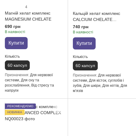
4
Магній хелат комплекс
Кальцій хелат комплекс
MAGNESIUM CHELATE
CALCIUM CHELATE
COMPLEX
690 грн
740 грн
В наявності
В наявності
Купити
Купити
Кількість
Кількість
60 капсул
60 капсул
Призначення
Для нервової
Призначення
Для нервової
системи, Для сну та
системи, Для кісток, суглобів і
розслаблення, Від стресу та
зубів, Для шкіри, Для нігтів, Для
напруги
мʼязів
РЕКОМЕНДУЄМО
НОВИНКА