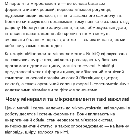
Мінерали та мікроелементи — це основа багатьох
ферментативних реакцій, нервово-м’язової регуляції,
підтримки шкіри, волосся, нігтів та загального самопочуття.
Вони не синтезуються організмом, тому повністю залежать від
раціону. Нерегулярне харчування, стрес, обмежувальні дієти,
інтенсивні навантаження або хронічна втома можуть
змінювати баланс мінералів, а отже — впливати на те, як ми
себе почуваємо кожного дня.
Категорія «Мінерали та мікроелементи» NutritQ сфокусована
на ключових нутрієнтах, які часто розглядають у базових
програмах підтримки: цинку, магнію та селені. У лінійці
представлені хелатні форми цинку, комбінований магнієвий
комплекс на основі органічних солей (бісгліцинат, цитрат,
лактат), а також органічний селен у формі L-селенометіоніну з
додатковими вітамінами та фітокомпонентами.
Чому мінерали та мікроелементи такі важливі
Цинк, магній і селен належать до мікронутрієнтів, які залучені в
роботу десятків і сотень ферментів. Вони впливають на
енергетичний обмін, стан нервової та м’язової систем,
антиоксидантний статус, а також опосередковано — на імунну
відповідь, шкіру, волосся та нігті.