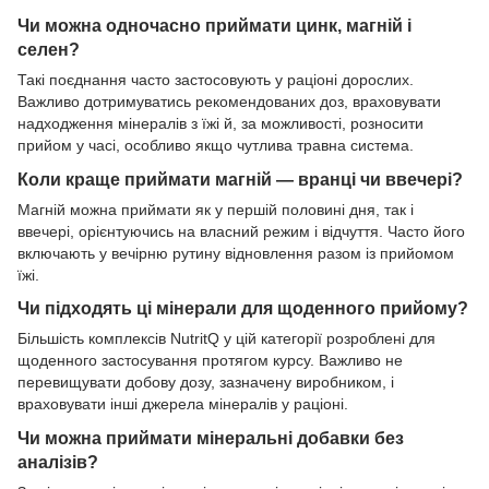
Чи можна одночасно приймати цинк, магній і
селен?
Такі поєднання часто застосовують у раціоні дорослих.
Важливо дотримуватись рекомендованих доз, враховувати
надходження мінералів з їжі й, за можливості, розносити
прийом у часі, особливо якщо чутлива травна система.
Коли краще приймати магній — вранці чи ввечері?
Магній можна приймати як у першій половині дня, так і
ввечері, орієнтуючись на власний режим і відчуття. Часто його
включають у вечірню рутину відновлення разом із прийомом
їжі.
Чи підходять ці мінерали для щоденного прийому?
Більшість комплексів NutritQ у цій категорії розроблені для
щоденного застосування протягом курсу. Важливо не
перевищувати добову дозу, зазначену виробником, і
враховувати інші джерела мінералів у раціоні.
Чи можна приймати мінеральні добавки без
аналізів?