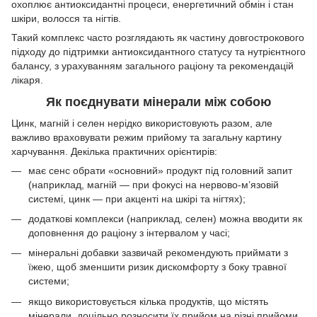
охоплює антиоксидантні процеси, енергетичний обмін і стан
шкіри, волосся та нігтів.
Такий комплекс часто розглядають як частину довгострокового
підходу до підтримки антиоксидантного статусу та нутрієнтного
балансу, з урахуванням загального раціону та рекомендацій
лікаря.
Як поєднувати мінерали між собою
Цинк, магній і селен нерідко використовують разом, але
важливо враховувати режим прийому та загальну картину
харчування. Декілька практичних орієнтирів:
має сенс обрати «основний» продукт під головний запит
(наприклад, магній — при фокусі на нервово-м’язовій
системі, цинк — при акценті на шкірі та нігтях);
додаткові комплекси (наприклад, селен) можна вводити як
доповнення до раціону з інтервалом у часі;
мінеральні добавки зазвичай рекомендують приймати з
їжею, щоб зменшити ризик дискомфорту з боку травної
системи;
якщо використовується кілька продуктів, що містять
мінерали, доцільно розносити їх прийом на різні прийоми