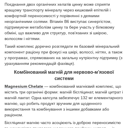
Поєднання двох органічних хелатів цинку може сприяти
кращому транспорту мінералу через кишковий епітелій і
комфортній переносимості у порівнянні з деякими
неорганічними солями. Вітамін B6 виступає синергістом,
підтримуючи метаболізм цинку та бере участь у білковому
обміні, що важливо для структур, пов’язаних зі шкірою,
волоссям і нігтями.
Такий комплекс доречно розглядати як базовий мінеральний
компонент раціону при фокусі на шкірі, волоссі, нігтях, а також
у програмах, спрямованих на загальну нутрієнтну підтримку (з
урахуванням рекомендацій фахівця).
Комбінований магній для нервово-м’язової
системи
Magnesium Chelate
— комбінований магнієвий комплекс, що
містить три органічні форми: магній бісгліцинат, магній цитрат і
магній лактат. Одна капсула забезпечує 132 мг елементарного
магнію, що робить продукт зручним для щоденного
використання та комбінування з іншими добавками або
раціоном.
Бісгліцинат магнію часто асоціюють із доброю переносимістю